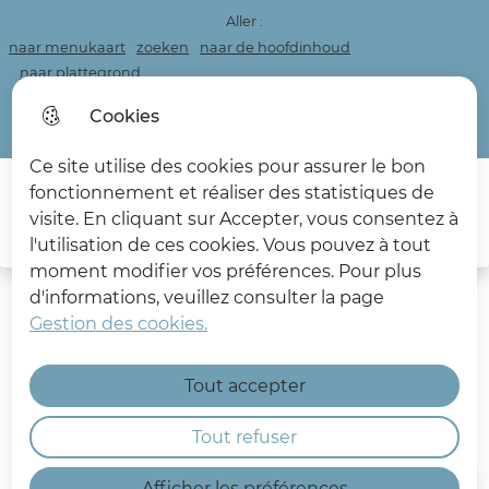
Aller :
naar menukaart
zoeken
naar de hoofdinhoud
naar plattegrond
Personnaliser la page
Cookies
Acceo
Ce site utilise des cookies pour assurer le bon
fonctionnement et réaliser des statistiques de
Main menu
visite. En cliquant sur Accepter, vous consentez à
Sea
l'utilisation de ces cookies. Vous pouvez à tout
Les Deux Caps
moment modifier vos préférences. Pour plus
d'informations, veuillez consulter la page
Gestion des cookies.
Tout accepter
Accessibilité
Tout refuser
Afficher les préférences