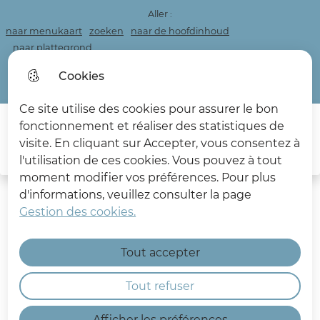
Aller :
naar menukaart
zoeken
naar de hoofdinhoud
naar plattegrond
Personnaliser la page
Cookies
Acceo
Ce site utilise des cookies pour assurer le bon
fonctionnement et réaliser des statistiques de
Main menu
visite. En cliquant sur Accepter, vous consentez à
Sea
l'utilisation de ces cookies. Vous pouvez à tout
Les Deux Caps
moment modifier vos préférences. Pour plus
d'informations, veuillez consulter la page
Gestion des cookies.
Tout accepter
Documentation Grand Site
Tout refuser
de France Les Deux-Caps
Afficher les préférences