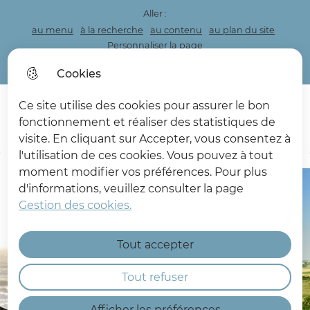
Aller :
au menu
à la recherche
au contenu
au plan du site
Personnaliser la page
Acceo
Cookies
Ce site utilise des cookies pour assurer le bon
Menu princi
fonctionnement et réaliser des statistiques de
Rec
visite. En cliquant sur Accepter, vous consentez à
Les Deux Caps
l'utilisation de ces cookies. Vous pouvez à tout
moment modifier vos préférences. Pour plus
d'informations, veuillez consulter la page
Gestion des cookies.
Tout accepter
Tout refuser
Afficher les préférences