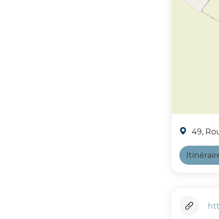
49, Ro
Itinérair
ht