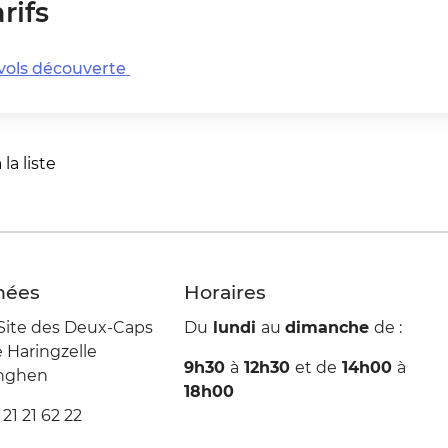
rifs
s vols découverte
la liste
iste
nées
Horaires
Site des Deux-Caps
Du
lundi
au
dimanche
de :
Haringzelle
9h30
à
12h30
et de
14h00
à
inghen
18h00
 21 21 62 22