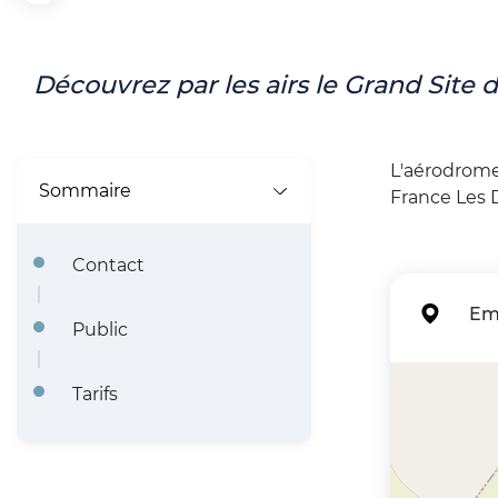
F
i
l
Découvrez par les airs le Grand Site 
d
'
L'aérodrome
Sommaire
France Les 
A
r
Contact
i
Em
a
Public
n
+
Tarifs
e
−