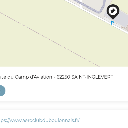
ute du Camp d’Aviation
- 62250 SAINT-INGLEVERT
e
tps://www.aeroclubduboulonnais.fr/