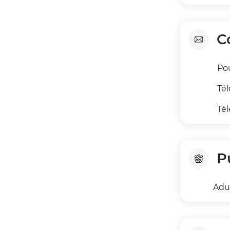
C
Pou
Tél
Tél
P
Adu