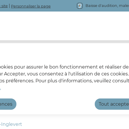
Baisse d'audition, mal
 site
Personnaliser la page
cookies pour assurer le bon fonctionnement et réaliser de
sur Accepter, vous consentez à l'utilisation de ces cookie
 préférences. Pour plus d'informations, veuillez consult
nglevert
.
rences
Tout accepte
Inglevert