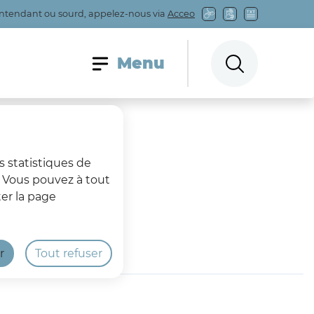
entendant ou sourd, appelez-nous via
Acceo
Menu principal
Menu
Rechercher sur
s statistiques de
s. Vous pouvez à tout
er la page
r
Tout refuser