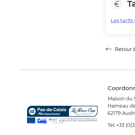
Ta
Les tarif
Retour à 
Retour à la l
Coordon
Maison du 
Hameau de 
62179 Aud
Tél: +33 (0)3