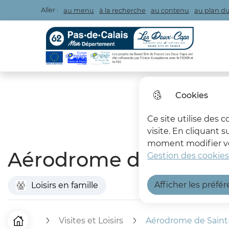
Aller :
au menu
à la recherche
au contenu
au plan du
Les Deux Caps
Cookies
Ce site utilise des 
visite. En cliquant 
moment modifier vos
Aérodrome de Saint-I
Gestion des cookies
Afficher les préfé
Loisirs en famille
Visites et Loisirs
Aérodrome de Saint-
Accueil