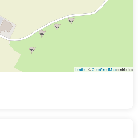
Leaflet
| ©
OpenStreetMap
contributors