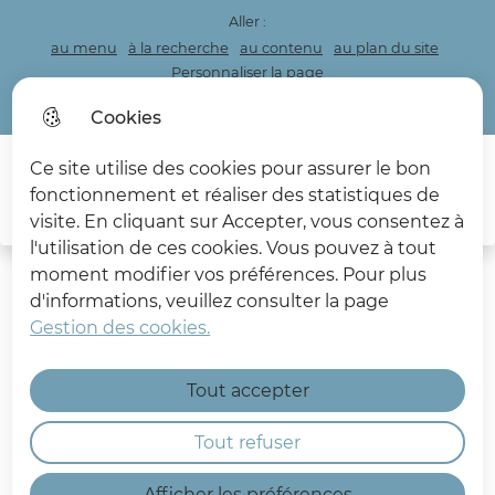
Aller :
au menu
à la recherche
au contenu
au plan du site
Personnaliser la page
Acceo
Cookies
Ce site utilise des cookies pour assurer le bon
Menu princi
fonctionnement et réaliser des statistiques de
Rec
visite. En cliquant sur Accepter, vous consentez à
Les Deux Caps
l'utilisation de ces cookies. Vous pouvez à tout
moment modifier vos préférences. Pour plus
d'informations, veuillez consulter la page
Gestion des cookies.
Baisse d'audition ?
Tout accepter
Malentendant ? Sourd ? Les
Tout refuser
services du Conseil
Afficher les préférences