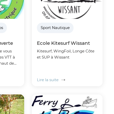
os
Sport Nautique
verte
Ecole Kitesurf Wissant
e vous
Kitesurf, WingFoil, Longe Côte
es VTT à
et SUP à Wissant
 haut de
s ou non
Lire la suite
 notre
..