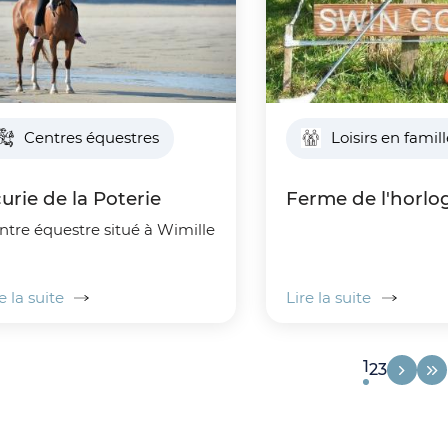
Centres équestres
Loisirs en famil
urie de la Poterie
Ferme de l'horlo
ntre équestre situé à Wimille
e la suite
Lire la suite
Page s
Alle
Page cour
1
Aller à la
Aller à l
2
3