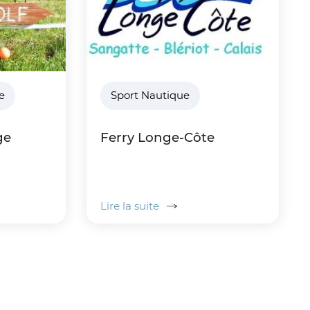
le
Sport Nautique
ge
Ferry Longe-Côte
Lire la suite
uivante
r à la dernière page
ante
 page 2
a page 3