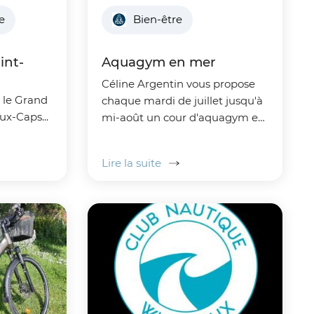
le
Bien-être
int-
Aquagym en mer
Céline Argentin vous propose
s le Grand
chaque mardi de juillet jusqu'à
ux-Caps...
mi-août un cour d'aquagym en
mer à Wissant
Lire la suite