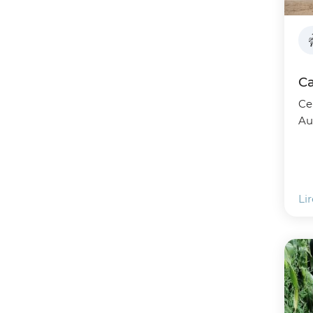
Ca
Ce
Au
Lir