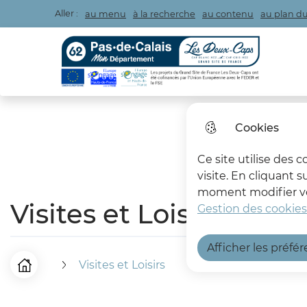
Aller :
au menu
à la recherche
au contenu
au plan du
Les Deux Caps
Cookies
Ce site utilise des 
visite. En cliquant 
moment modifier vos
Visites et Loisirs
Gestion des cookies
Afficher les préfé
Visites et Loisirs
F
Accueil
i