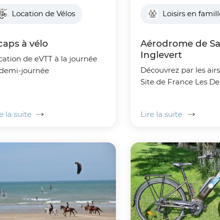
Location de Vélos
Loisirs en famil
caps à vélo
Aérodrome de Sa
Inglevert
cation de eVTT à la journée
Découvrez par les air
 demi-journée
Site de France Les De
e la suite
Lire la suite