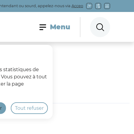
entendant ou sourd, appelez-nous via
Acceo
Menu principal
Menu
Rechercher sur
s statistiques de
s. Vous pouvez à tout
er la page
r
Tout refuser