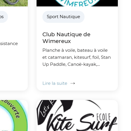
os
Sport Nautique
Club Nautique de
Wimereux
ssistance
Planche à voile, bateau à voile
et catamaran, kitesurf, foil, Stan
Up Paddle, Canoë-kayak,
paddle et kayak sur le
Wimereux, Wing et Wing Foil,
Lire la suite
longe côte, Yoga Paddle