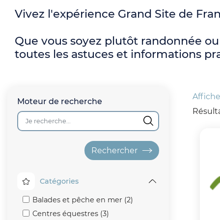
l
Vivez l'expérience Grand Site de Fran
d
Que vous soyez plutôt randonnée ou 
'
toutes les astuces et informations pr
A
r
Vue
Affiche
attachée
Moteur de recherche
i
Résulta
a
n
Catégories
e
Catégories
Balades et pêche en mer (2)
Centres équestres (3)