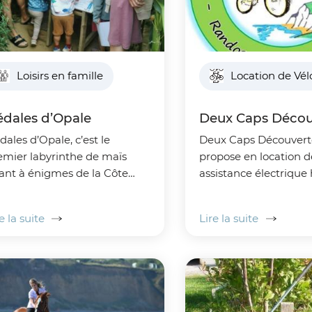
Loisirs en famille
Location de Vél
dales d’Opale
Deux Caps Décou
ales d’Opale, c’est le
Deux Caps Découvert
emier labyrinthe de maïs
propose en location d
ant à énigmes de la Côte
assistance électrique
 Ouverture le 4 juillet
gamme, accompagné
26
d'un guide. Parce que nous
e la suite
Lire la suite
sommes amoureux de
région et de la Côte d.