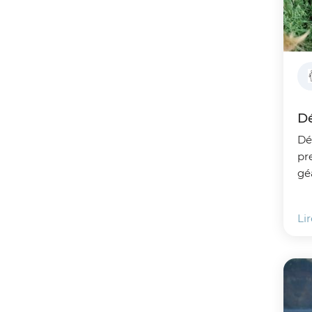
Dé
Déd
pr
gé
d'Opale !
20
Lir