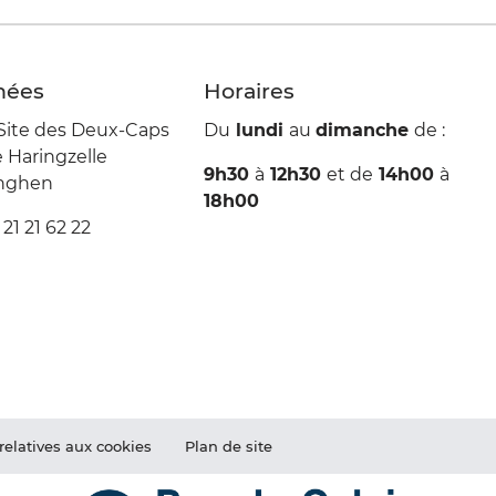
nées
Horaires
Site des Deux-Caps
Du
lundi
au
dimanche
de :
Haringzelle
9h30
à
12h30
et de
14h00
à
inghen
18h00
 21 21 62 22
relatives aux cookies
Plan de site