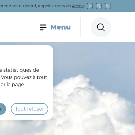
entendant ou sourd, appelez-nous via
Acceo
Menu principal
Menu
Rechercher sur
s statistiques de
s. Vous pouvez à tout
er la page
r
Tout refuser