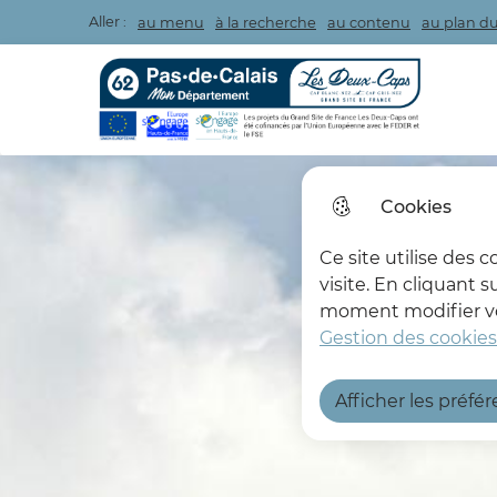
Aller :
au menu
à la recherche
au contenu
au plan du
Les Deux Caps
Cookies
Ce site utilise des 
visite. En cliquant 
moment modifier vos
Gestion des cookies
Afficher les préfé