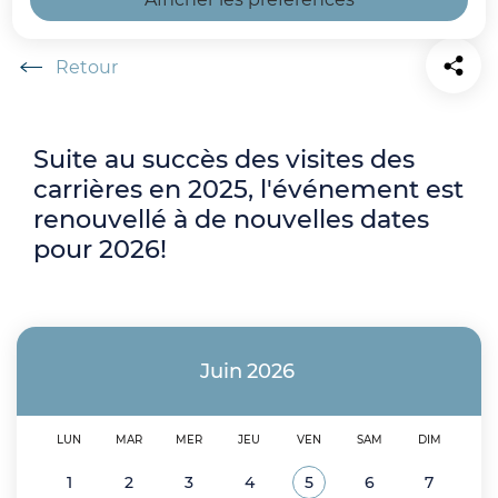
Accueil
Suite au succès des visites des
carrières en 2025, l'événement est
renouvellé à de nouvelles dates
pour 2026!
Juin
2026
LUN
MAR
MER
JEU
VEN
SAM
DIM
1
2
3
4
5
6
7
Voir tous les événemen
Juin 2026