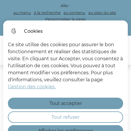
Aller :
au menu
à la recherche
au contenu
au plan du site
Personnaliser la page
Acceo
Cookies
Ce site utilise des cookies pour assurer le bon
Menu princi
fonctionnement et réaliser des statistiques de
Rec
visite. En cliquant sur Accepter, vous consentez à
Les Deux Caps
l'utilisation de ces cookies. Vous pouvez à tout
moment modifier vos préférences. Pour plus
d'informations, veuillez consulter la page
Gestion des cookies.
Visite en bus des Carrières
Tout accepter
du Boulonnais
Tout refuser
Sortie Nature
Afficher les préférences