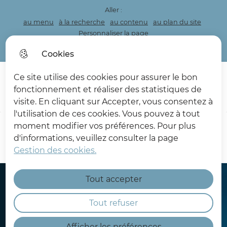
Aller :
au menu
à la recherche
au contenu
au plan du site
Personnaliser la page
Acceo
Cookies
Ce site utilise des cookies pour assurer le bon
Menu princi
fonctionnement et réaliser des statistiques de
Rec
visite. En cliquant sur Accepter, vous consentez à
Les Deux Caps
l'utilisation de ces cookies. Vous pouvez à tout
moment modifier vos préférences. Pour plus
d'informations, veuillez consulter la page
Gestion des cookies.
Tout accepter
Tout refuser
Afficher les préférences