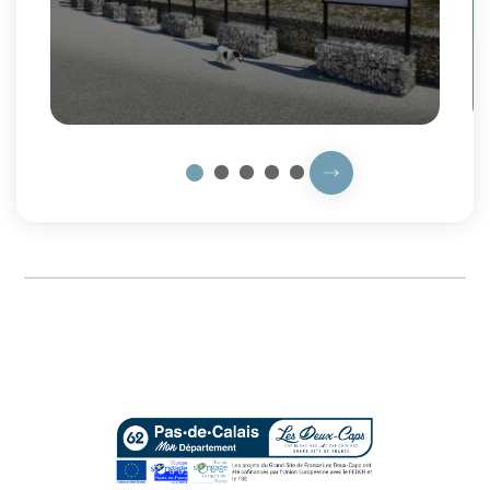
dans le cadre de la promotion du...
Prochaine slide
2
3
4
5
1
Fin du carousel